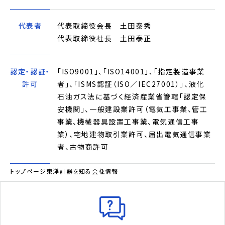
代表者
代表取締役会長 土田泰秀
代表取締役社長 土田泰正
認定・認証・
｢ISO9001｣､｢ISO14001｣､「指定製造事業
許可
者」、「ISMS認証（ISO／IEC27001）」、液化
石油ガス法に基づく経済産業省管轄「認定保
安機関」、一般建設業許可（電気工事業、管工
事業、機械器具設置工事業、電気通信工事
業）、宅地建物取引業許可、届出電気通信事業
者、古物商許可
トップページ
東洋計器を知る
会社情報