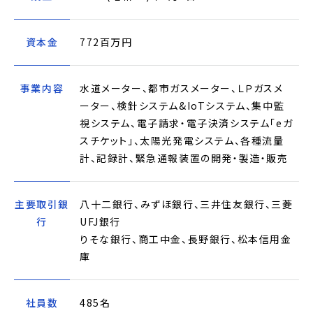
資本金
772百万円
事業内容
水道メーター、都市ガスメーター、ＬＰガスメ
ーター、検針システム&IoTシステム、集中監
視システム、電子請求・電子決済システム「eガ
スチケット」、太陽光発電システム、各種流量
計、記録計、緊急通報装置の開発・製造・販売
主要取引銀
⼋⼗⼆銀⾏、みずほ銀⾏、三井住友銀⾏、三菱
行
UFJ銀⾏
りそな銀⾏、商⼯中⾦、⻑野銀⾏、松本信⽤⾦
庫
社員数
485名